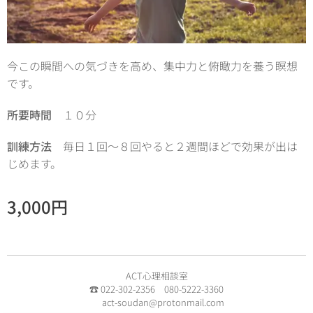
今この瞬間への気づきを高め、集中力と俯瞰力を養う瞑想
です。
所要時間
１０分
訓練方法
毎日１回～８回やると２週間ほどで効果が出は
じめます。
3,000
円
ACT心理相談室
☎ 022-302-2356 080-5222-3360
✉ act-soudan@protonmail.com