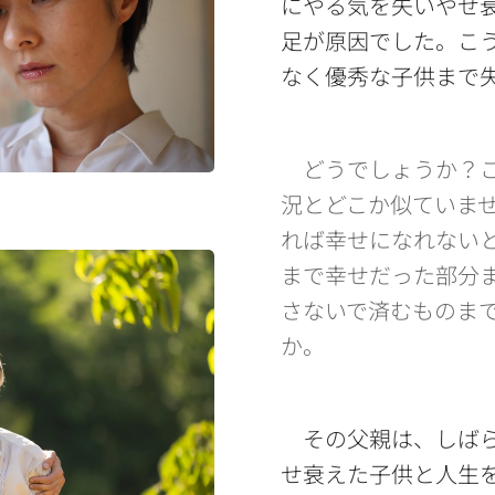
にやる気を失いやせ
足が原因でした。こ
なく優秀な子供まで
どうでしょうか？こ
況とどこか似ていま
れば幸せになれない
まで幸せだった部分
さないで済むものま
か。
その父親は、しば
せ衰えた子供と人生