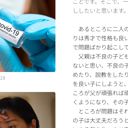
ことです。そこで、
ししたいと思います
あるところに二人
りは秀才で性格も良
で問題ばかり起こし
父親は不良の子ども
ないと思い、不良の
めたり、説教をした
-19
を良い子にしようと
ころが父が頑張れば
くようになり、その
ところが問題はそれ
の子は大丈夫だろう